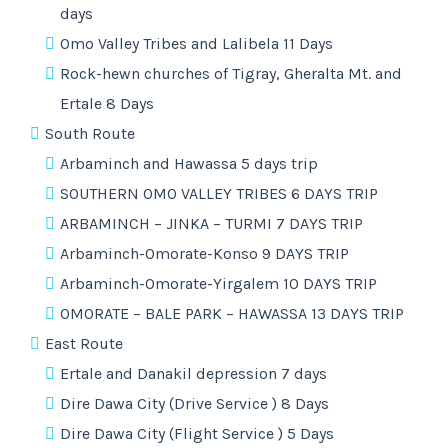
days
Omo Valley Tribes and Lalibela 11 Days
Rock-hewn churches of Tigray, Gheralta Mt. and
Ertale 8 Days
South Route
Arbaminch and Hawassa 5 days trip
SOUTHERN OMO VALLEY TRIBES 6 DAYS TRIP
ARBAMINCH – JINKA – TURMI 7 DAYS TRIP
Arbaminch-Omorate-Konso 9 DAYS TRIP
Arbaminch-Omorate-Yirgalem 10 DAYS TRIP
OMORATE – BALE PARK – HAWASSA 13 DAYS TRIP
East Route
Ertale and Danakil depression 7 days
Dire Dawa City (Drive Service ) 8 Days
Dire Dawa City (Flight Service ) 5 Days