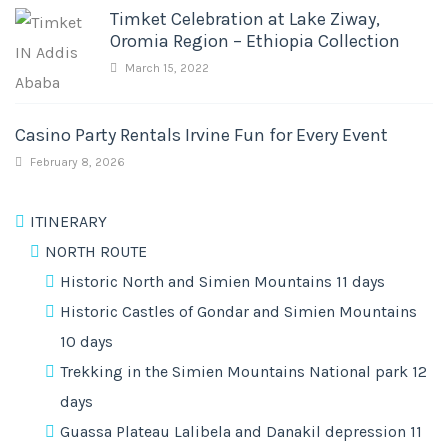
Timket Celebration at Lake Ziway,
Oromia Region – Ethiopia Collection
March 15, 2022
Casino Party Rentals Irvine Fun for Every Event
February 8, 2026
ITINERARY
NORTH ROUTE
Historic North and Simien Mountains 11 days
Historic Castles of Gondar and Simien Mountains
10 days
Trekking in the Simien Mountains National park 12
days
Guassa Plateau Lalibela and Danakil depression 11