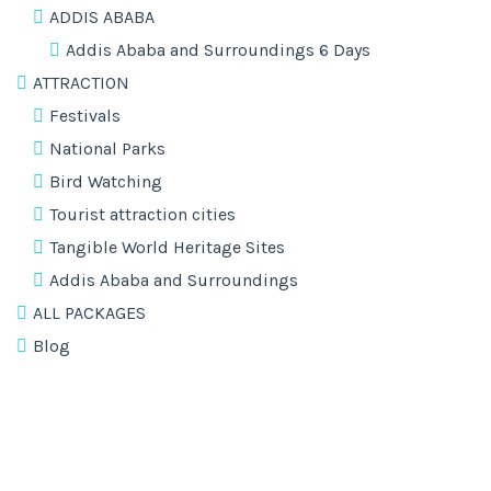
ADDIS ABABA
Addis Ababa and Surroundings 6 Days
ATTRACTION
Festivals
National Parks
Bird Watching
Tourist attraction cities
Tangible World Heritage Sites
Addis Ababa and Surroundings
ALL PACKAGES
Blog