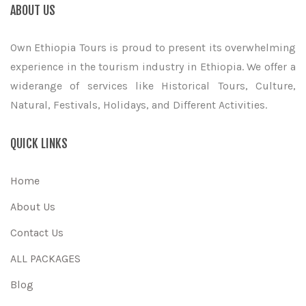
ABOUT US
Own Ethiopia Tours is proud to present its overwhelming
experience in the tourism industry in Ethiopia. We offer a
widerange of services like Historical Tours, Culture,
Natural, Festivals, Holidays, and Different Activities.
QUICK LINKS
Home
About Us
Contact Us
ALL PACKAGES
Blog