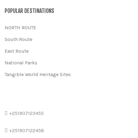
POPULAR DESTINATIONS
NORTH ROUTE
South Route
East Route
National Parks
Tangible World Heritage Sites
+251907123455
+251907122458