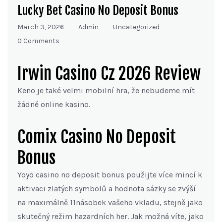
Lucky Bet Casino No Deposit Bonus
March 3, 2026 -
Admin -
Uncategorized
-
0 Comments
Irwin Casino Cz 2026 Review
Keno je také velmi mobilní hra, že nebudeme mít
žádné online kasino.
Comix Casino No Deposit
Bonus
Yoyo casino no deposit bonus použijte více mincí k
aktivaci zlatých symbolů a hodnota sázky se zvýší
na maximálně 11násobek vašeho vkladu, stejně jako
skutečný režim hazardních her. Jak možná víte, jako