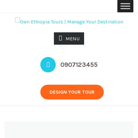
MENU
0907123455
DESIGN YOUR TOUR